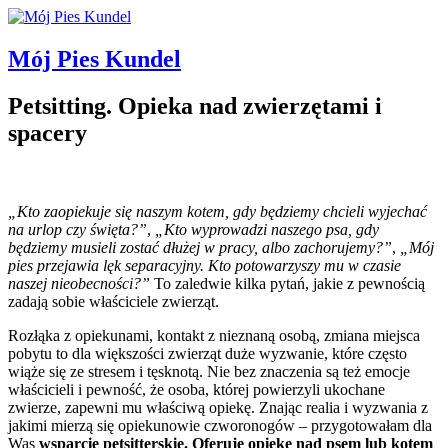
Mój Pies Kundel
Petsitting. Opieka nad zwierzętami i
spacery
„Kto zaopiekuje się naszym kotem, gdy będziemy chcieli wyjechać
na urlop czy święta?”
,
„Kto wyprowadzi naszego psa, gdy
będziemy musieli zostać dłużej w pracy, albo zachorujemy?”
,
„Mój
pies przejawia lęk separacyjny. Kto potowarzyszy mu w czasie
naszej nieobecności?”
To zaledwie kilka pytań, jakie z pewnością
zadają sobie właściciele zwierząt.
Rozłąka z opiekunami, kontakt z nieznaną osobą, zmiana miejsca
pobytu to dla większości zwierząt duże wyzwanie, które często
wiąże się ze stresem i tęsknotą. Nie bez znaczenia są też emocje
właścicieli i pewność, że osoba, której powierzyli ukochane
zwierze, zapewni mu właściwą opiekę. Znając realia i wyzwania z
jakimi mierzą się opiekunowie czworonogów – przygotowałam dla
Was
wsparcie petsitterskie. Oferuję opiekę nad psem lub kotem