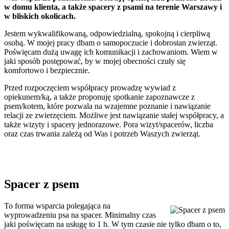
w domu klienta, a także spacery z psami na terenie Warszawy i
w bliskich okolicach.
Jestem wykwalifikowaną, odpowiedzialną, spokojną i cierpliwą
osobą. W mojej pracy dbam o samopoczucie i dobrostan zwierząt.
Poświęcam dużą uwagę ich komunikacji i zachowaniom. Wiem w
jaki sposób postępować, by w mojej obecności czuły się
komfortowo i bezpiecznie.
Przed rozpoczęciem współpracy prowadzę wywiad z
opiekunem/ką, a także proponuję spotkanie zapoznawcze z
psem/kotem, które pozwala na wzajemne poznanie i nawiązanie
relacji ze zwierzęciem. Możliwe jest nawiązanie stałej współpracy, a
także wizyty i spacery jednorazowe. Pora wizyt/spacerów, liczba
oraz czas trwania zależą od Was i potrzeb Waszych zwierząt.
Spacer z psem
To forma wsparcia polegająca na
wyprowadzeniu psa na spacer. Minimalny czas
jaki poświęcam na usługę to 1 h. W tym czasie nie tylko dbam o to,