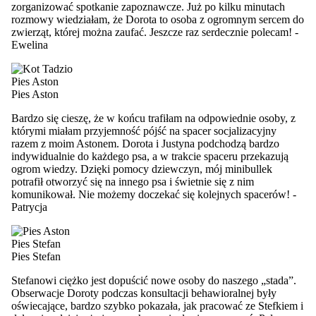
zorganizować spotkanie zapoznawcze. Już po kilku minutach
rozmowy wiedziałam, że Dorota to osoba z ogromnym sercem do
zwierząt, której można zaufać. Jeszcze raz serdecznie polecam!
-
Ewelina
Pies Aston
Pies Aston
Bardzo się cieszę, że w końcu trafiłam na odpowiednie osoby, z
którymi miałam przyjemność pójść na spacer socjalizacyjny
razem z moim Astonem. Dorota i Justyna podchodzą bardzo
indywidualnie do każdego psa, a w trakcie spaceru przekazują
ogrom wiedzy. Dzięki pomocy dziewczyn, mój minibullek
potrafił otworzyć się na innego psa i świetnie się z nim
komunikował. Nie możemy doczekać się kolejnych spacerów!
-
Patrycja
Pies Stefan
Pies Stefan
Stefanowi ciężko jest dopuścić nowe osoby do naszego „stada”.
Obserwacje Doroty podczas konsultacji behawioralnej były
oświecające, bardzo szybko pokazała, jak pracować ze Stefkiem i