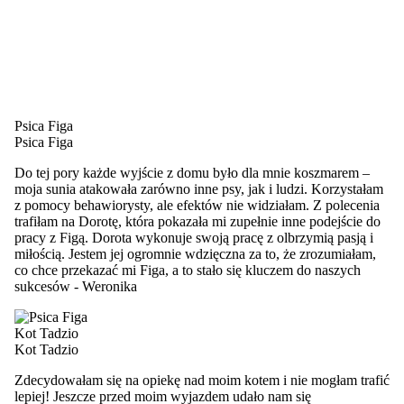
Psica Figa
Psica Figa
Do tej pory każde wyjście z domu było dla mnie koszmarem –
moja sunia atakowała zarówno inne psy, jak i ludzi. Korzystałam
z pomocy behawiorysty, ale efektów nie widziałam. Z polecenia
trafiłam na Dorotę, która pokazała mi zupełnie inne podejście do
pracy z Figą. Dorota wykonuje swoją pracę z olbrzymią pasją i
miłością. Jestem jej ogromnie wdzięczna za to, że zrozumiałam,
co chce przekazać mi Figa, a to stało się kluczem do naszych
sukcesów
-
Weronika
Kot Tadzio
Kot Tadzio
Zdecydowałam się na opiekę nad moim kotem i nie mogłam trafić
lepiej! Jeszcze przed moim wyjazdem udało nam się