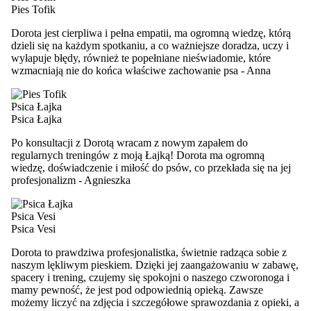
Pies Tofik
Dorota jest cierpliwa i pełna empatii, ma ogromną wiedzę, którą
dzieli się na każdym spotkaniu, a co ważniejsze doradza, uczy i
wyłapuje błędy, również te popełniane nieświadomie, które
wzmacniają nie do końca właściwe zachowanie psa
-
Anna
Psica Łajka
Psica Łajka
Po konsultacji z Dorotą wracam z nowym zapałem do
regularnych treningów z moją Łajką! Dorota ma ogromną
wiedzę, doświadczenie i miłość do psów, co przekłada się na jej
profesjonalizm
-
Agnieszka
Psica Vesi
Psica Vesi
Dorota to prawdziwa profesjonalistka, świetnie radząca sobie z
naszym lękliwym pieskiem. Dzięki jej zaangażowaniu w zabawę,
spacery i trening, czujemy się spokojni o naszego czworonoga i
mamy pewność, że jest pod odpowiednią opieką. Zawsze
możemy liczyć na zdjęcia i szczegółowe sprawozdania z opieki, a