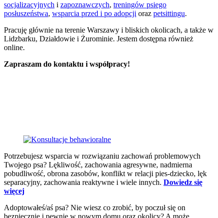
socjalizacyjnych
i
zapoznawczych
,
treningów psiego
posłuszeństwa
,
wsparcia przed i po adopcji
oraz
petsittingu
.
Pracuję głównie na terenie Warszawy i bliskich okolicach, a także w
Lidzbarku, Działdowie i Żurominie. Jestem dostępna również
online.
Zapraszam do kontaktu i współpracy!
Potrzebujesz wsparcia w rozwiązaniu zachowań problemowych
Twojego psa? Lękliwość, zachowania agresywne, nadmierna
pobudliwość, obrona zasobów, konflikt w relacji pies-dziecko, lęk
separacyjny, zachowania reaktywne i wiele innych.
Dowiedz się
więcej
Adoptowałeś/aś psa? Nie wiesz co zrobić, by poczuł się on
bezpiecznie i pewnie w nowym domu oraz okolicy? A może