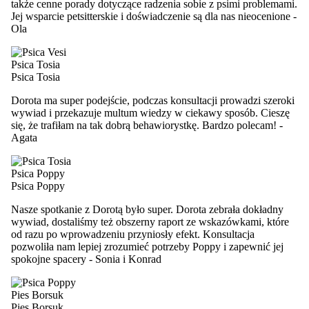
także cenne porady dotyczące radzenia sobie z psimi problemami.
Jej wsparcie petsitterskie i doświadczenie są dla nas nieocenione
-
Ola
Psica Tosia
Psica Tosia
Dorota ma super podejście, podczas konsultacji prowadzi szeroki
wywiad i przekazuje multum wiedzy w ciekawy sposób. Cieszę
się, że trafiłam na tak dobrą behawiorystkę. Bardzo polecam!
-
Agata
Psica Poppy
Psica Poppy
Nasze spotkanie z Dorotą było super. Dorota zebrała dokładny
wywiad, dostaliśmy też obszerny raport ze wskazówkami, które
od razu po wprowadzeniu przyniosły efekt. Konsultacja
pozwoliła nam lepiej zrozumieć potrzeby Poppy i zapewnić jej
spokojne spacery
-
Sonia i Konrad
Pies Borsuk
Pies Borsuk