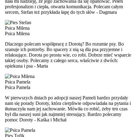
dała mi nadzieję, że jego zachowania da się opanować. Pełen
profesjonalizm i ciepła, otwarta komunikacja. Polecam całym
sercem, Stefan też przykłada łapę do tych słów
-
Dagmara
Psica Milena
Psica Milena
Dlaczego polecam współpracę z Dorotą? Bo rozumie psy. Bo
szanuje ich potrzeby. Bo spacery z nią są dla psa przyjemne i
relaksujące. Dorota po prostu wie, co robi. Dobrze mieć wsparcie
takiej osoby. Polecamy z całego serca, właściwie z dwóch:
opiekuna i psa
-
Marta
Psica Pamela
Psica Pamela
W pierwszych dniach po adopcji naszej Pameli bardzo przydały
nam się porady Doroty, która cierpliwie odpowiadała na pytania i
tłumaczyła nam jej zachowanie. Mówiła co robić, żeby ten czas
był dla naszej suni jak najmniej stresujący. Bardzo polecamy
pomoc Doroty
-
Kaśka i Michał
Pies Tofik