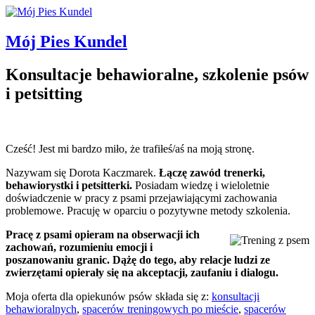
Mój Pies Kundel
Konsultacje behawioralne, szkolenie psów
i petsitting
Cześć! Jest mi bardzo miło, że trafiłeś/aś na moją stronę.
Nazywam się Dorota Kaczmarek.
Łączę zawód trenerki,
behawiorystki i petsitterki.
Posiadam wiedzę i wieloletnie
doświadczenie w pracy z psami przejawiającymi zachowania
problemowe. Pracuję w oparciu o pozytywne metody szkolenia.
Pracę z psami opieram na obserwacji ich
zachowań, rozumieniu emocji i
poszanowaniu granic. Dążę do tego, aby relacje ludzi ze
zwierzętami opierały się na akceptacji, zaufaniu i dialogu.
Moja oferta dla opiekunów psów składa się z:
konsultacji
behawioralnych
,
spacerów treningowych po mieście
,
spacerów