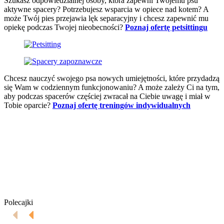
Szukasz odpowiedzialnej osoby, która zapewni Twojemu psu
aktywne spacery? Potrzebujesz wsparcia w opiece nad kotem? A
może Twój pies przejawia lęk separacyjny i chcesz zapewnić mu
opiekę podczas Twojej nieobecności?
Poznaj ofertę petsittingu
Chcesz nauczyć swojego psa nowych umiejętności, które przydadzą
się Wam w codziennym funkcjonowaniu? A może zależy Ci na tym,
aby podczas spacerów częściej zwracał na Ciebie uwagę i miał w
Tobie oparcie?
Poznaj ofertę treningów indywidualnych
Polecajki