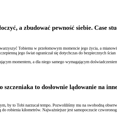
tłoczyć, a zbudować pewność siebie. Case st
towarzyszyć Tobiemu w przełomowym momencie jego życia, a mianowici
zepienną jego świat ograniczał się dotychczas do bezpiecznych ścian 
zającym momentem, a dla niego samego wymagającym doświadczeniem, 
 szczeniaka to dosłownie lądowanie na innej
tym, by to Tobi narzucał tempo. Pozwoliliśmy mu na swobodną obserwa
użą do robienia kilometrów. Najważniejsze jest samopoczucie czworo