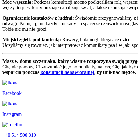
Moc węszenia:
Podczas konsultacji mocno podkreśliłam rolę węszenia.
węszy, to pies, który poznaje i analizuje świat, a także uspokaja swó
Ograniczenie kontaktów z ludźmi:
Świadomie zrezygnowaliśmy z in
odwagi. Pamiętaj, nie każdy spotkany na spacerze człowiek musi głask
Tobie nic mu nie grozi.
Miejski zgiełk pod kontrolą:
Rowery, hulajnogi, biegające dzieci – 
Uczyliśmy się również, jak interpretować komunikaty psa i w jaki sp
Masz w domu szczeniaka, który właśnie rozpoczyna swoją przy
Chętnie pomogę Ci zrozumieć jego komunikaty, nauczę Cię, jak być d
wsparcia podczas
konsultacji behawioralnej
, by uniknąć błędów 
Facebook
Instagram
+48 514 508 310