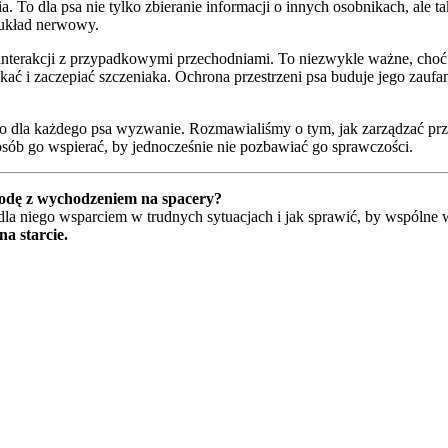
 To dla psa nie tylko zbieranie informacji o innych osobnikach, ale ta
j układ nerwowy.
terakcji z przypadkowymi przechodniami. To niezwykle ważne, choć
ać i zaczepiać szczeniaka. Ochrona przestrzeni psa buduje jego zaufani
to dla każdego psa wyzwanie. Rozmawialiśmy o tym, jak zarządzać przes
osób go wspierać, by jednocześnie nie pozbawiać go sprawczości.
godę z wychodzeniem na spacery?
la niego wsparciem w trudnych sytuacjach i jak sprawić, by wspólne w
na starcie.