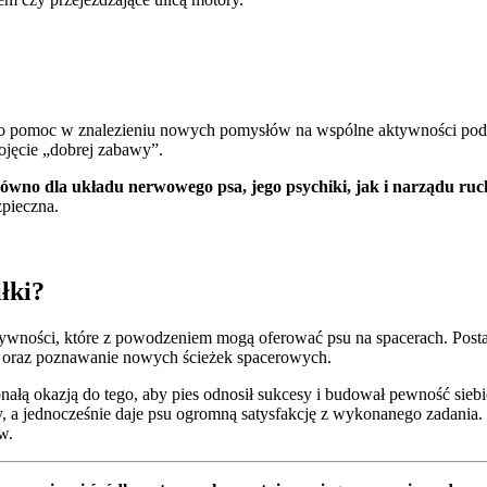
ą o pomoc w znalezieniu nowych pomysłów na wspólne aktywności pod
ojęcie „dobrej zabawy”.
arówno dla układu nerwowego psa, jego psychiki, jak i narządu ru
pieczna.
łki?
ywności, które z powodzeniem mogą oferować psu na spacerach. Postaw
ce oraz poznawanie nowych ścieżek spacerowych.
łą okazją do tego, aby pies odnosił sukcesy i budował pewność sieb
, a jednocześnie daje psu ogromną satysfakcję z wykonanego zadania.
w.