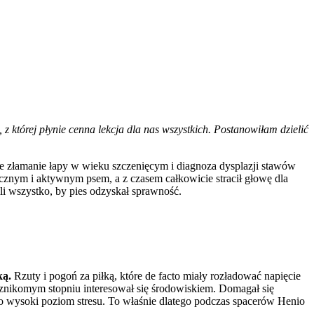
 z której płynie cenna lekcja dla nas wszystkich. Postanowiłam dzielić
e złamanie łapy w wieku szczenięcym i diagnoza dysplazji stawów
icznym i aktywnym psem, a z czasem całkowicie stracił głowę dla
li wszystko, by pies odzyskał sprawność.
ką.
Rzuty i pogoń za piłką, które de facto miały rozładować napięcie
 znikomym stopniu interesował się środowiskiem. Domagał się
ło wysoki poziom stresu. To właśnie dlatego podczas spacerów Henio