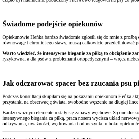
Świadome podejście opiekunów
Opiekunowie Heńka bardzo świadomie zgłosili się do mnie z prośb
równowagę i chronić jego stawy, muszą całkowicie przedefiniować p
Warto wiedzieć, że intensywne bieganie za piłką to obciążenie z
ryzykowna, a dla psów z problemami ortopedycznymi – wręcz niebez
Jak odczarować spacer bez rzucania psu pi
Podczas konsultacji skupiłam się na pokazaniu opiekunom Heńka akt
przystanki na obserwację świata, swobodne węszenie na długiej lin
Bardzo ważnym elementem stały się zabawy węchowe. Są one doskona
intensywnego biegania za piłką, praca nosem wycisza układ nerwowy
odkrywania, uważności, wędrowania i odpoczynku u boku opiekunó