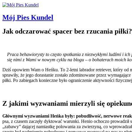
Mój Pies Kundel
Jak odczarować spacer bez rzucania piłki?
Praca behawiorysty to często spotkania z niezwykłymi ludźmi i ich 
się nimi z Wami w nowym cyklu na blogu – o bohaterach moich kon
Dziś opowiem Wam o Heńku. To 2-letni labrador retriever, który o
sprawiły, że jego dorastanie zostało zdominowane przez wymagające 
piłki. Po zabiegach konieczne było ograniczenie aktywności fizyczn
Z jakimi wyzwaniami mierzyli się opieku
Głównymi wyzwaniami Heńka były: pobudliwość, nerwowe reakcje 
psa, z czasem zaczęły dyktować warunki. Henio ochoczo prowadził s
„zabawy” dającej namiastkę polowania za zwierzyną, co wprowadzało
często był nadmiernie pobudzony i nerwowo reagował na psy za płote