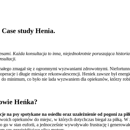
 Case study Henia.
psami. Każda konsultacja to inna, niejednokrotnie poruszająca historia,
sultacji.
d małego zmagał się z ogromnymi wyzwaniami zdrowotnymi. Niefortunn
operacje i długie miesiące rekonwalescencji. Heniek zawsze był energ
ej do minimum, co było nie lada wyzwaniem dla opiekunów, którzy robi
nowie Heńka?
na psy spotykane na osiedlu oraz uzależnienie od pogoni za pił
woich opiekunów do miejsc, w których dotychczas biegał za piłką. W
 go w stan euforii, a jednocześnie wywoływało frustrację i generowa
m czy przejeżdżające ulicą motory.